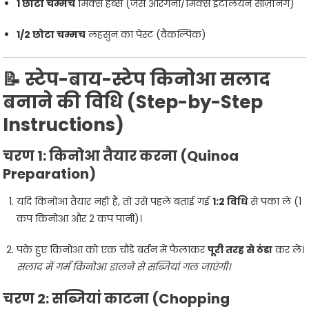
1 छोटा चम्मच
मिक्स हर्ब्स (जैसे ओरेगेनो/मिक्स इटैलियन सीज़निंग)
1/2 छोटा चम्मच
लहसुन का पेस्ट (वैकल्पिक)
📝 स्टेप-बाय-स्टेप किनोआ सलाद
बनाने की विधि (Step-by-Step
Instructions)
चरण 1: किनोआ तैयार करना (Quinoa
Preparation)
यदि किनोआ तैयार नहीं है, तो उसे पहले बताई गई
1:2 विधि
से पका लें (1
कप किनोआ और 2 कप पानी)।
पके हुए किनोआ को एक चौड़े बर्तन में फैलाकर
पूरी तरह से ठंडा
कर लें।
सलाद में गर्म किनोआ डालने से सब्जियां गल जाएंगी।
चरण 2: सब्जियां काटना (Chopping