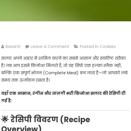
On
Basanti
Leave A Comment
Posted In
Cookies
🥗
सलाद अपने आहार में शामिल करने का सबसे आसान और स्वादिष्ट तरीका
ताज़गी
है। जब आप इसमें किनोआ मिलाते हैं, तो यह सिर्फ़ एक हल्का स्नैक नहीं,
से
बल्कि एक संपूर्ण भोजन (Complete Meal) बन जाता है—जो आपको लंबे
भरपूर
समय तक ऊर्जावान रखता है।
किनोआ
सलाद:
यहाँ एक आसान, रंगीन और ताज़गी भरी किनोआ सलाद की रेसिपी दी
प्रोटीन
गई है:
और
फाइबर
🌟 रेसिपी विवरण (Recipe
का
पावरहाउस
Overview)