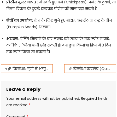
प्रोटीन बूस्ट:
आप इसमें उबले हुए चने (Chickpeas), पनीर के टुकड़े, या
ग्रिल्ड चिकन के टुकड़े डालकर प्रोटीन की मात्रा बढ़ा सकते हैं।
मेवों का उपयोग:
क्रंच के लिए भुने हुए बादाम, अखरोट या कद्दू के बीज
(Pumpkin Seeds) मिलाएं।
भंडारण:
ड्रेसिंग मिलाने के बाद सलाद को ज़्यादा देर तक स्टोर न करें,
क्योंकि सब्जियां पानी छोड़ सकती हैं। बचा हुआ किनोआ फ्रिज में 3 दिन
तक स्टोर किया जा सकता है।
Post
🌾 किनोआ: गुणों से भरपूर सुपरफूड (Superfood) और बनाने की आसान विधियाँ
🥔 किनोआ कटलेट (Quinoa Cutlet): शाम के नाश्ते के लिए प्रोटीन से भरपूर हेल्दी स्नैक
navigation
Leave a Reply
Your email address will not be published.
Required fields
are marked
*
Comment
*