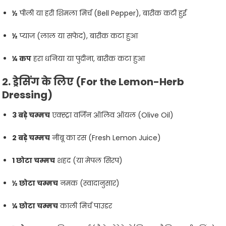
½
पीली या हरी शिमला मिर्च (Bell Pepper), बारीक कटी हुई
½
प्याज (लाल या सफेद), बारीक कटा हुआ
¼ कप
हरा धनिया या पुदीना, बारीक कटा हुआ
2. ड्रेसिंग के लिए (For the Lemon-Herb
Dressing)
3 बड़े चम्मच
एक्स्ट्रा वर्जिन ऑलिव ऑयल (Olive Oil)
2 बड़े चम्मच
नींबू का रस (Fresh Lemon Juice)
1 छोटा चम्मच
शहद (या मेपल सिरप)
½ छोटा चम्मच
नमक (स्वादानुसार)
¼ छोटा चम्मच
काली मिर्च पाउडर