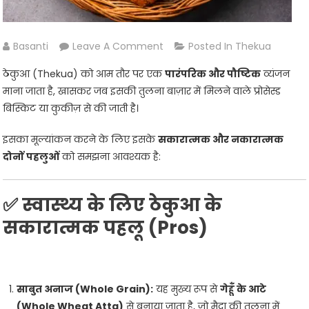
On
Basanti
Leave A Comment
Posted In
Thekua
क्या
ठेकुआ (Thekua) को आम तौर पर एक
पारंपरिक और पौष्टिक
व्यंजन
ठेकुआ
माना जाता है, खासकर जब इसकी तुलना बाज़ार में मिलने वाले प्रोसेस्ड
स्वास्थ्य
बिस्किट या कुकीज़ से की जाती है।
के
लिए
इसका मूल्यांकन करने के लिए इसके
सकारात्मक और नकारात्मक
अच्छा
दोनों पहलुओं
को समझना आवश्यक है:
है?
✅ स्वास्थ्य के लिए ठेकुआ के
सकारात्मक पहलू (Pros)
साबुत अनाज (Whole Grain):
यह मुख्य रूप से
गेहूँ के आटे
(Whole Wheat Atta)
से बनाया जाता है, जो मैदा की तुलना में